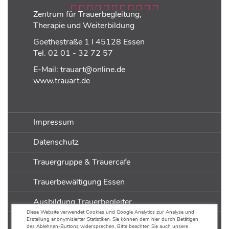
Zentrum für Trauerbegleitung,
Therapie und Weiterbildung
Goethestraße 1 l 45128 Essen
Tel.
02 01 - 32 72 57
E-Mail:
trauart@online.de
www.trauart.de
Impressum
Datenschutz
Trauergruppe & Trauercafe
Trauerbewältigung Essen
Ausbildung Trauerbegleiter
Diese Website verwendet Cookies und Google Analytics zur Analyse und
Erstellung anonymisierter Statistiken. Sie können dem hier durch Betätigen
Ausbildung Trauerarbeit
des Ablehnen-Buttons widersprechen. Bitte beachten Sie auch unsere