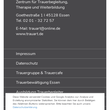
Zentrum für Trauerbegleitung,
Therapie und Weiterbildung
Goethestraße 1 l 45128 Essen
Tel.
02 01 - 32 72 57
E-Mail:
trauart@online.de
www.trauart.de
Impressum
Datenschutz
Trauergruppe & Trauercafe
Trauerbewältigung Essen
Ausbildung Trauerbegleiter
Diese Website verwendet Cookies und Google Analytics zur Analyse und
Erstellung anonymisierter Statistiken. Sie können dem hier durch Betätigen
Ausbildung Trauerarbeit
des Ablehnen-Buttons widersprechen. Bitte beachten Sie auch unsere
Datenschutzerklärung
.