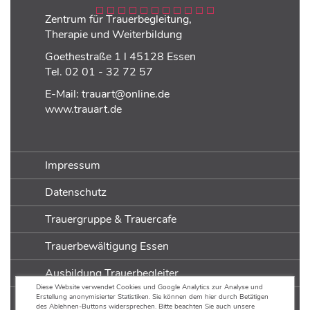
Zentrum für Trauerbegleitung,
Therapie und Weiterbildung
Goethestraße 1 l 45128 Essen
Tel.
02 01 - 32 72 57
E-Mail:
trauart@online.de
www.trauart.de
Impressum
Datenschutz
Trauergruppe & Trauercafe
Trauerbewältigung Essen
Ausbildung Trauerbegleiter
Diese Website verwendet Cookies und Google Analytics zur Analyse und
Erstellung anonymisierter Statistiken. Sie können dem hier durch Betätigen
Ausbildung Trauerarbeit
des Ablehnen-Buttons widersprechen. Bitte beachten Sie auch unsere