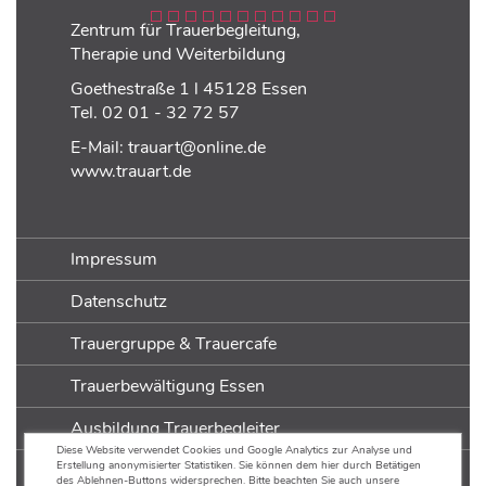
Zentrum für Trauerbegleitung,
Therapie und Weiterbildung
Goethestraße 1 l 45128 Essen
Tel.
02 01 - 32 72 57
E-Mail:
trauart@online.de
www.trauart.de
Impressum
Datenschutz
Trauergruppe & Trauercafe
Trauerbewältigung Essen
Ausbildung Trauerbegleiter
Diese Website verwendet Cookies und Google Analytics zur Analyse und
Erstellung anonymisierter Statistiken. Sie können dem hier durch Betätigen
Ausbildung Trauerarbeit
des Ablehnen-Buttons widersprechen. Bitte beachten Sie auch unsere