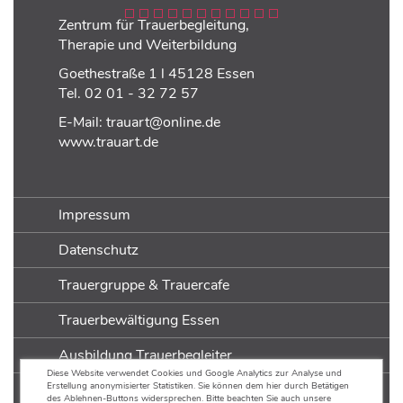
Zentrum für Trauerbegleitung,
Therapie und Weiterbildung
Goethestraße 1 l 45128 Essen
Tel.
02 01 - 32 72 57
E-Mail:
trauart@online.de
www.trauart.de
Impressum
Datenschutz
Trauergruppe & Trauercafe
Trauerbewältigung Essen
Ausbildung Trauerbegleiter
Diese Website verwendet Cookies und Google Analytics zur Analyse und
Erstellung anonymisierter Statistiken. Sie können dem hier durch Betätigen
Ausbildung Trauerarbeit
des Ablehnen-Buttons widersprechen. Bitte beachten Sie auch unsere